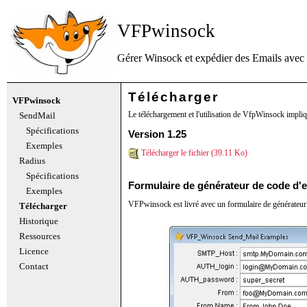
VFPwinsock
Gérer Winsock et expédier des Emails avec
Télécharger
VFPwinsock
Le téléchargement et l'utilisation de VfpWinsock impliq
SendMail
Spécifications
Version 1.25
Exemples
Télécharger le fichier (39.11 Ko)
Radius
Spécifications
Formulaire de générateur de code d'
Exemples
VFPwinsock est livré avec un formulaire de générateur 
Télécharger
Historique
Ressources
Licence
Contact