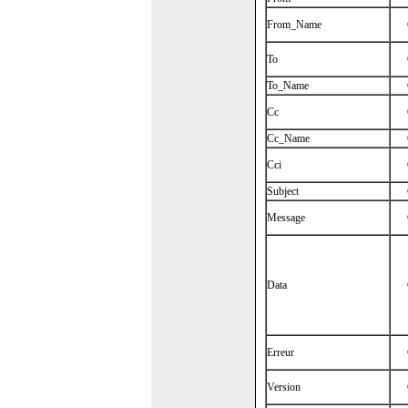
From_Name
To
To_Name
Cc
Cc_Name
Cci
Subject
Message
Data
Erreur
Version