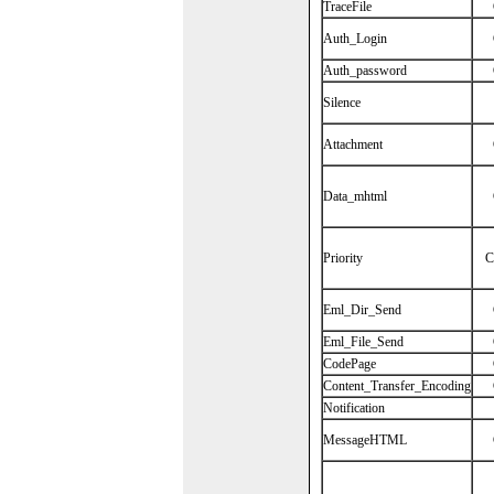
TraceFile
Auth_Login
Auth_password
Silence
Attachment
Data_mhtml
Priority
C
Eml_Dir_Send
Eml_File_Send
CodePage
Content_Transfer_Encoding
Notification
MessageHTML