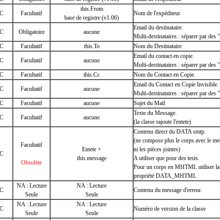
this.From
C
Facultatif
Nom de l'expéditeur
base de registre (v1.06)
Email du destinataire.
C
Obligatoire
aucune
Multi-destinataires : séparer par des "
C
Facultatif
this.To
Nom du Destinataire
Email du contact en copie.
C
Facultatif
aucune
Multi-destinataires : séparer par des "
C
Facultatif
this.Cc
Nom du Contact en Copie.
Email du Contact en Copie Invisible.
C
Facultatif
aucune
Multi-destinataires : séparer par des "
C
Facultatif
aucune
Sujet du Mail
Texte du Message.
C
Facultatif
aucune
(la classe rajoute l'entete)
Contenu direct du DATA smtp.
(ne compose plus le corps avec le me
Facultatif
Entete +
ni les pièces jointes)
C
this.message
A utiliser que pour des tests.
Obsolète
Pour un corps en MHTML utiliser la
propriété DATA_MHTML
NA : Lecture
NA : Lecture
C
Contenu du message d'erreur.
Seule
Seule
NA : Lecture
NA : Lecture
C
Numéro de version de la classe
Seule
Seule