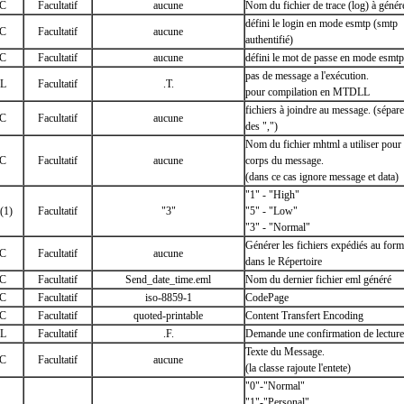
C
Facultatif
aucune
Nom du fichier de trace (log) à génér
défini le login en mode esmtp (smtp
C
Facultatif
aucune
authentifié)
C
Facultatif
aucune
défini le mot de passe en mode esmtp
pas de message a l'exécution.
L
Facultatif
.T.
pour compilation en MTDLL
fichiers à joindre au message. (sépare
C
Facultatif
aucune
des ",")
Nom du fichier mhtml a utiliser pour 
C
Facultatif
aucune
corps du message.
(dans ce cas ignore message et data)
"1" - "High"
(1)
Facultatif
"3"
"5" - "Low"
"3" - "Normal"
Générer les fichiers expédiés au for
C
Facultatif
aucune
dans le Répertoire
C
Facultatif
Send_date_time.eml
Nom du dernier fichier eml généré
C
Facultatif
iso-8859-1
CodePage
C
Facultatif
quoted-printable
Content Transfert Encoding
L
Facultatif
.F.
Demande une confirmation de lecture
Texte du Message.
C
Facultatif
aucune
(la classe rajoute l'entete)
"0"-"Normal"
"1"-"Personal"