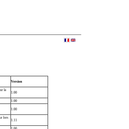
Version
ur la
1.00
1.00
1.00
r lors
1.11
1.00