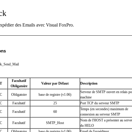
ck
expédier des Emails avec
Visual FoxPro
.
s
ons
ck_Send_Mail
Facultatif
T
Valeur par Défaut
Description
Obligatoire
Serveur de SMTP ouvert en relais po
C
Obligatoire
base de registre (v1.06)
machine
C
Facultatif
25
Port TCP du serveur SMTP
Temps (en secondes) maximum de
C
Facultatif
60
connexion au serveur SMTP
Nom de l'HOST a présenter au serveu
C
Facultatif
SMTP_Host
du HELO
C
Obligatoire
base de registre (v1.06)
Email de l'expéditeur