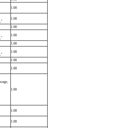
1.00
1.00
,"
1.00
1.00
,"
1.00
1.00
,"
1.00
1.00
ssage,
1.00
1.00
1.00