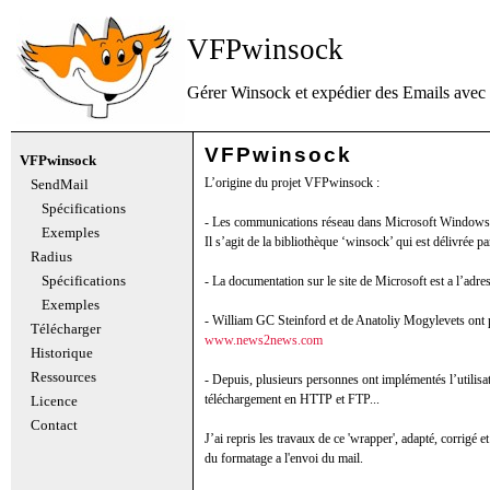
VFPwinsock
Gérer Winsock et expédier des Emails avec
VFPwinsock
VFPwinsock
L’origine du projet VFPwinsock :
SendMail
Spécifications
- Les communications réseau dans Microsoft Windows p
Exemples
Il s’agit de la bibliothèque ‘winsock’ qui est délivré
Radius
Spécifications
- La documentation sur le site de Microsoft est a l’adr
Exemples
- William GC Steinford et de Anatoliy Mogylevets on
Télécharger
www.news2news.com
Historique
Ressources
- Depuis, plusieurs personnes ont implémentés l’utili
téléchargement en HTTP et FTP...
Licence
Contact
J’ai repris les travaux de ce 'wrapper', adapté, corrig
du formatage a l'envoi du mail.